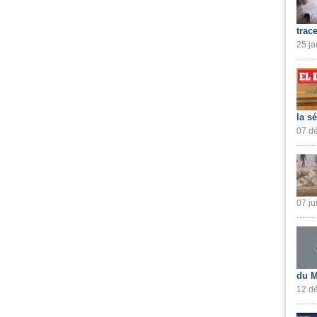
trac
25 ja
la s
07 dé
07 ju
du M
12 dé