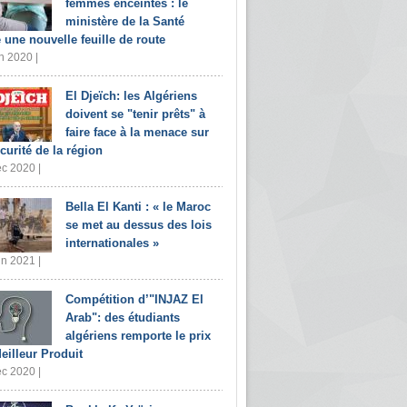
femmes enceintes : le
ministère de la Santé
e une nouvelle feuille de route
n 2020 |
El Djeïch: les Algériens
doivent se "tenir prêts" à
faire face à la menace sur
écurité de la région
c 2020 |
Bella El Kanti : « le Maroc
se met au dessus des lois
internationales »
in 2021 |
Compétition d’"INJAZ El
Arab": des étudiants
algériens remporte le prix
eilleur Produit
c 2020 |