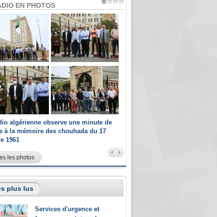
ADIO EN PHOTOS
dio algérienne observe une minute de
Les champions paralympiques 
ce à la mémoire des chouhada du 17
Radio Algérienne et recrutés 
re 1961
sportifs
es les photos
s plus lus
Services d'urgence et