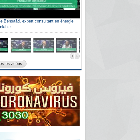
e Bensaâd, expert consultant en énergie
elable
es les vidéos