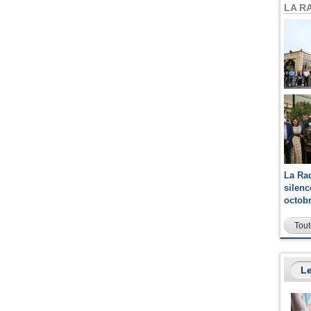
LA R
La Ra
silen
octob
Tout
Le