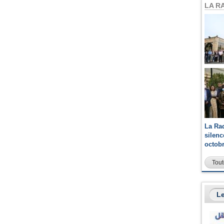
LA R
La Ra
silen
octob
Tout
Le