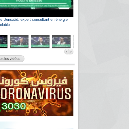
e Bensaâd, expert consultant en énergie
elable
es les vidéos