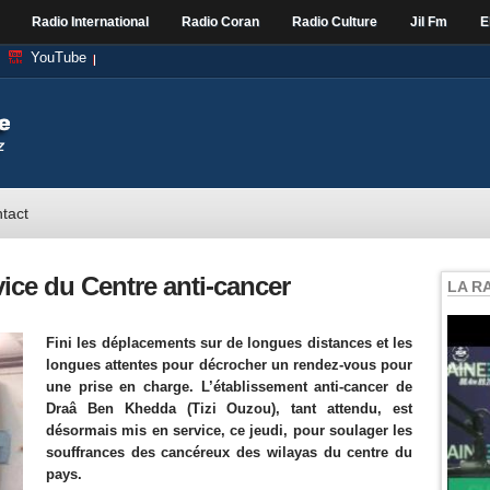
Radio International
Radio Coran
Radio Culture
Jil Fm
E
YouTube
tact
vice du Centre anti-cancer
LA R
Fini les déplacements sur de longues distances et les
longues attentes pour décrocher un rendez-vous pour
une prise en charge. L’établissement anti-cancer de
Draâ Ben Khedda (Tizi Ouzou), tant attendu, est
désormais mis en service, ce jeudi, pour soulager les
souffrances des cancéreux des wilayas du centre du
pays.