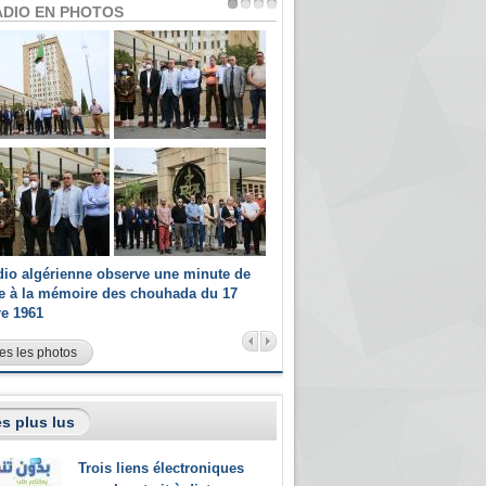
ADIO EN PHOTOS
dio algérienne observe une minute de
Les champions paralympiques 
ce à la mémoire des chouhada du 17
Radio Algérienne et recrutés 
re 1961
sportifs
es les photos
s plus lus
Trois liens électroniques