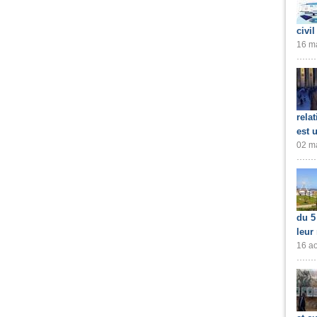
civil
16 ma
rela
est 
02 ma
du 5
leur
16 ao