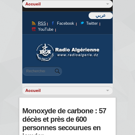
عربي
RSS
Facebook
Twitter
YouTube
Formulaire de recherche
Rechercher
Monoxyde de carbone : 57
décès et près de 600
personnes secourues en