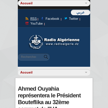
عربي
RSS
Facebook
Twitter
YouTube
Formulaire de recherche
Rechercher
Ahmed Ouyahia
représentera le Président
Bouteflika au 32ème