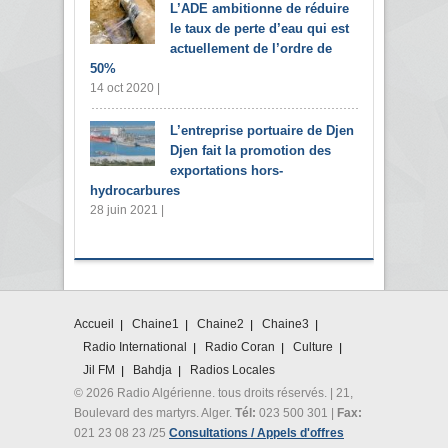
L’ADE ambitionne de réduire
le taux de perte d’eau qui est
actuellement de l’ordre de
50%
14 oct 2020 |
L’entreprise portuaire de Djen
Djen fait la promotion des
exportations hors-
hydrocarbures
28 juin 2021 |
Accueil
Chaine1
Chaine2
Chaine3
Radio International
Radio Coran
Culture
Jil FM
Bahdja
Radios Locales
© 2026 Radio Algérienne. tous droits réservés. | 21,
Boulevard des martyrs. Alger.
Tél:
023 500 301 |
Fax:
021 23 08 23 /25
Consultations / Appels d'offres