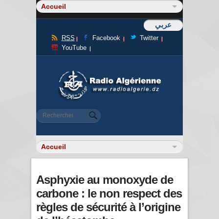
عربي
RSS
Facebook
Twitter
YouTube
Formulaire de recherche
Rechercher
Asphyxie au monoxyde de
carbone : le non respect des
règles de sécurité à l’origine