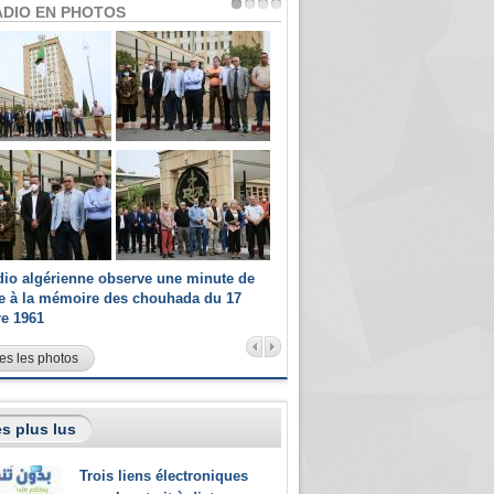
ADIO EN PHOTOS
dio algérienne observe une minute de
Les champions paralympiques 
ce à la mémoire des chouhada du 17
Radio Algérienne et recrutés 
re 1961
sportifs
es les photos
s plus lus
Trois liens électroniques