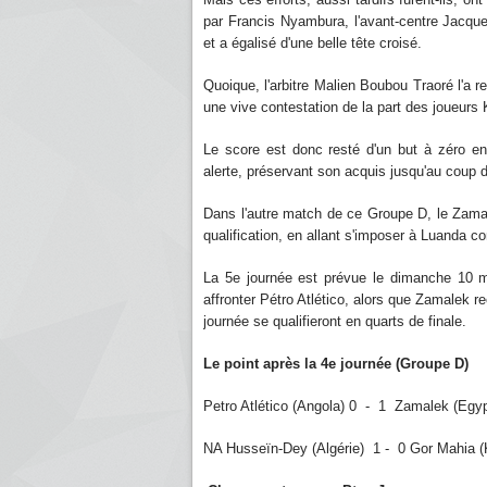
par Francis Nyambura, l'avant-centre Jacqu
et a égalisé d'une belle tête croisé.
Quoique, l'arbitre Malien Boubou Traoré l'a re
une vive contestation de la part des joueurs
Le score est donc resté d'un but à zéro e
alerte, préservant son acquis jusqu'au coup de
Dans l'autre match de ce Groupe D, le Zama
qualification, en allant s'imposer à Luanda con
La 5e journée est prévue le dimanche 10 m
affronter Pétro Atlético, alors que Zamalek r
journée se qualifieront en quarts de finale.
Le point après la 4e journée (Groupe D)
Petro Atlético (Angola) 0 - 1 Zamalek (
NA Husseïn-Dey (Algérie) 1 - 0 Gor Mahia 