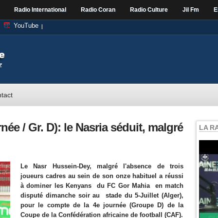
Radio International
Radio Coran
Radio Culture
Jil Fm
E
YouTube
tact
ée / Gr. D): le Nasria séduit, malgré
LA R
Le Nasr Hussein-Dey, malgré l'absence de trois
joueurs cadres au sein de son onze habituel a réussi
à dominer les Kenyans du FC Gor Mahia en match
disputé dimanche soir au stade du 5-Juillet (Alger),
pour le compte de la 4e journée (Groupe D) de la
Coupe de la Confédération africaine de football (CAF).