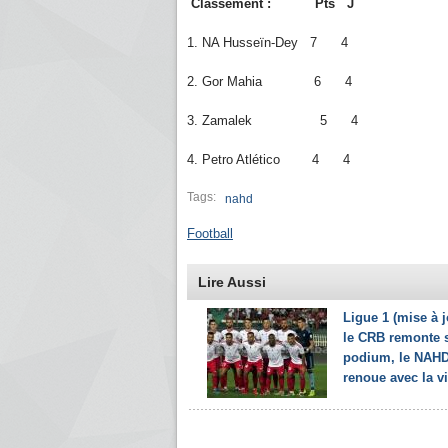
Classement : Pts J
1. NA Husseïn-Dey 7 4
2. Gor Mahia 6 4
3. Zamalek 5 4
4. Petro Atlético 4 4
Tags:
nahd
Football
Lire Aussi
Ligue 1 (mise à j
le CRB remonte s
podium, le NAH
renoue avec la vi