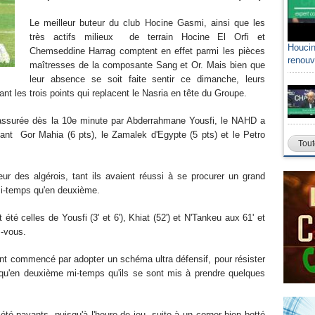
Le meilleur buteur du club Hocine Gasmi, ainsi que les
très actifs milieux de terrain Hocine El Orfi et
Houcin
Chemseddine Harrag comptent en effet parmi les pièces
renouv
maîtresses de la composante Sang et Or. Mais bien que
leur absence se soit faite sentir ce dimanche, leurs
nt les trois points qui replacent le Nasria en tête du Groupe.
e, assurée dès la 10e minute par Abderrahmane Yousfi, le NAHD a
vant Gor Mahia (6 pts), le Zamalek d'Egypte (5 pts) et le Petro
Tout
ur des algérois, tant ils avaient réussi à se procurer un grand
mi-temps qu'en deuxième.
été celles de Yousfi (3' et 6'), Khiat (52') et N'Tankeu aux 61' et
z-vous.
ent commencé par adopter un schéma ultra défensif, pour résister
 qu'en deuxième mi-temps qu'ils se sont mis à prendre quelques
t été payants, puisqu'à l'heure de jeu, suite à un corner bien botté