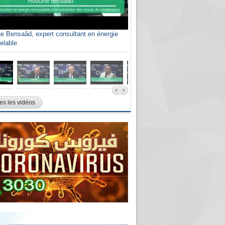
e Bensaâd, expert consultant en énergie
elable
es les vidéos