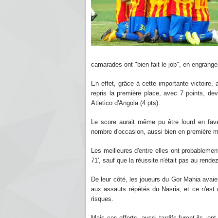
camarades ont "bien fait le job", en engrangea
En effet, grâce à cette importante victoir
repris la première place, avec 7 points, de
Atletico d'Angola (4 pts).
Le score aurait même pu être lourd en fave
nombre d'occasion, aussi bien en première 
Les meilleures d'entre elles ont probablement 
71', sauf que la réussite n'était pas au rende
De leur côté, les joueurs du Gor Mahia avai
aux assauts répétés du Nasria, et ce n'est
risques.
Mais ces efforts, aussi tardifs furent-ils, on