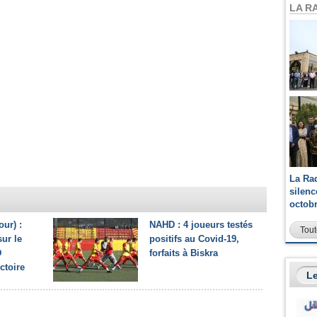
LA R
La Ra
silen
octob
our) :
NAHD : 4 joueurs testés
Tout
ur le
positifs au Covid-19,
D
forfaits à Biskra
ctoire
Le