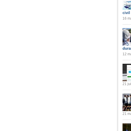
civil
16 ma
dura
12 ma
21 ju
21 ma