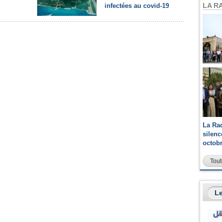
LA R
infectées au covid-19
La Ra
silen
octob
Tout
Le