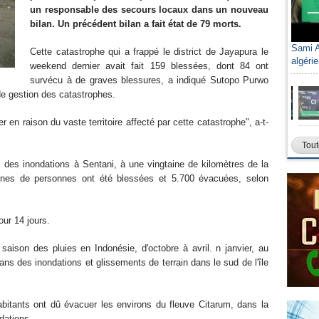
un responsable des secours locaux dans un nouveau
bilan. Un précédent bilan a fait état de 79 morts.
Sami A
Cette catastrophe qui a frappé le district de Jayapura le
algéri
weekend dernier avait fait 159 blessées, dont 84 ont
survécu à de graves blessures, a indiqué Sutopo Purwo
de gestion des catastrophes.
n raison du vaste territoire affecté par cette catastrophe", a-t-
Tout
i des inondations à Sentani, à une vingtaine de kilomètres de la
aines de personnes ont été blessées et 5.700 évacuées, selon
our 14 jours.
saison des pluies en Indonésie, d'octobre à avril. n janvier, au
ns des inondations et glissements de terrain dans le sud de l'île
bitants ont dû évacuer les environs du fleuve Citarum, dans la
dations.