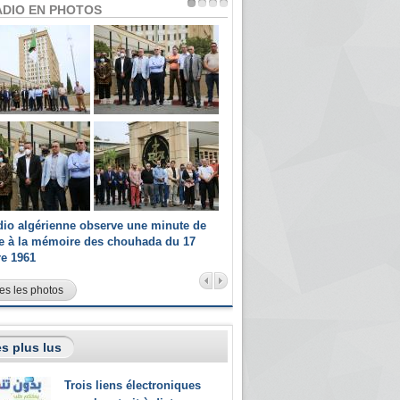
ADIO EN PHOTOS
dio algérienne observe une minute de
Les champions paralympiques 
ce à la mémoire des chouhada du 17
Radio Algérienne et recrutés 
re 1961
sportifs
es les photos
s plus lus
Trois liens électroniques