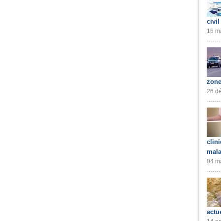
civil
16 ma
zone
26 dé
clin
mala
04 ma
actu