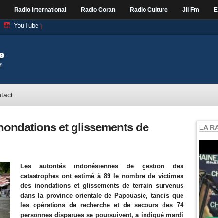
Radio International
Radio Coran
Radio Culture
Jil Fm
E
YouTube
tact
 inondations et glissements de
LA R
Les autorités indonésiennes de gestion des
catastrophes ont estimé à 89 le nombre de victimes
des inondations et glissements de terrain survenus
dans la province orientale de Papouasie, tandis que
les opérations de recherche et de secours des 74
personnes disparues se poursuivent, a indiqué mardi