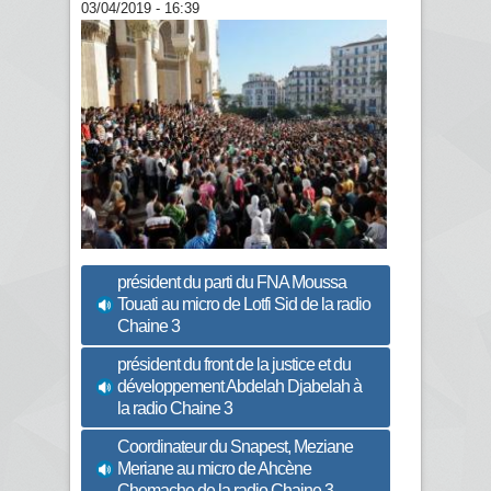
03/04/2019 - 16:39
président du parti du FNA Moussa
Touati au micro de Lotfi Sid de la radio
Chaine 3
président du front de la justice et du
développement Abdelah Djabelah à
la radio Chaine 3
Coordinateur du Snapest, Meziane
Meriane au micro de Ahcène
Chemache de la radio Chaine 3