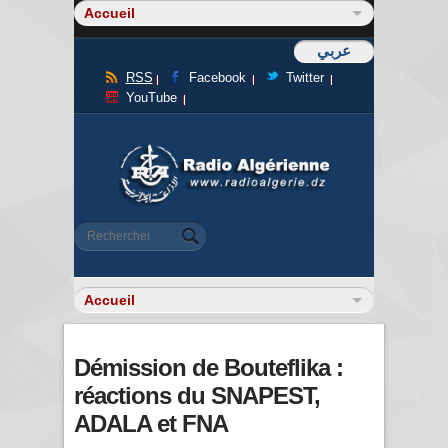
عربي
RSS
Facebook
Twitter
YouTube
Formulaire de recherche
Rechercher
Démission de Bouteflika :
réactions du SNAPEST,
ADALA et FNA