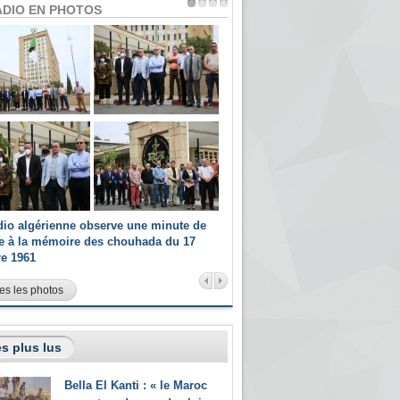
ADIO EN PHOTOS
dio algérienne observe une minute de
Les champions paralympiques 
ce à la mémoire des chouhada du 17
Radio Algérienne et recrutés 
re 1961
sportifs
es les photos
s plus lus
Bella El Kanti : « le Maroc