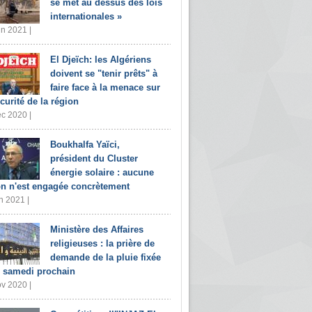
se met au dessus des lois
internationales »
in 2021 |
El Djeïch: les Algériens
doivent se "tenir prêts" à
faire face à la menace sur
écurité de la région
c 2020 |
Boukhalfa Yaïci,
président du Cluster
énergie solaire : aucune
on n'est engagée concrètement
n 2021 |
Ministère des Affaires
religieuses : la prière de
demande de la pluie fixée
 samedi prochain
v 2020 |