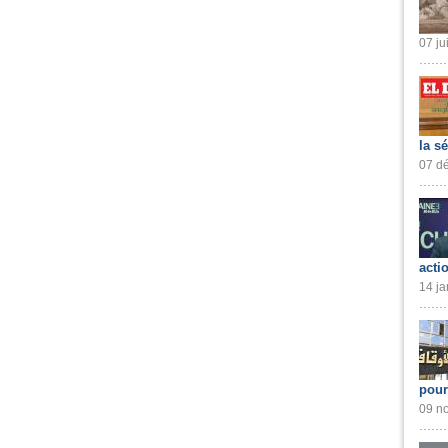
07 ju
la s
07 dé
acti
14 ja
pour
09 no