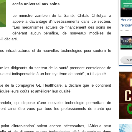
accès universel aux soins.
Le ministre zambien de la Santé, Chitalu Chilufya, a
Houcin
appelé à davantage d'investissements dans ce secteur.
renouv
"Les mécanismes actuels de financement des soins ne
générant aucun bénéfice, de nouveaux modèles de
t-il déclaré.
les infrastructures et de nouvelles technologies pour soutenir le
Tout
 que les dirigeants du secteur de la santé prennent conscience de
ique est indispensable à un bon système de santé", a-t-il ajouté.
ue de la compagnie GE Healthcare, a déclaré que le continent
réduire leurs coûts et améliorer leur qualité.
andela, qui dispose d'une nouvelle technologie permettant de
vent ainsi être vues par tous les professionnels de santé qui
int d'intervention' soient encore nécessaires, l'Afrique peut
ficielle et de diverses autres technologies déjà disponibles dans