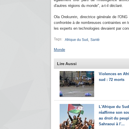
d'autres régions du monde", a-t-il déclaré.
Ola Orekunrin, directrice générale de l'ONG F
confrontée à de nombreuses contraintes en te
les experts en technologies devaient par con
Tags:
,
Afrique du Sud
Santé
Monde
Lire Aussi
Violences en Afr
sud : 72 morts
L'Afrique du Sud
réaffirme son so
au droit du peup
Sahraoui à l'...