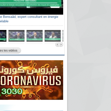
e Bensaâd, expert consultant en énergie
elable
es les vidéos