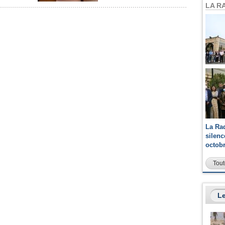
LA R
La Ra
silen
octob
Tout
Le