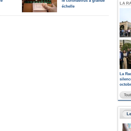
le
le coronavirus à grande
LA R
échelle
La Ra
silen
octob
Tout
Le