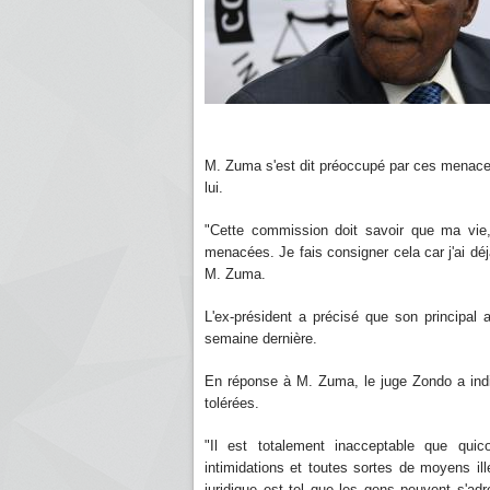
M. Zuma s'est dit préoccupé par ces menaces
lui.
"Cette commission doit savoir que ma vie
menacées. Je fais consigner cela car j'ai déj
M. Zuma.
L'ex-président a précisé que son principal
semaine dernière.
En réponse à M. Zuma, le juge Zondo a ind
tolérées.
"Il est totalement inacceptable que quic
intimidations et toutes sortes de moyens i
juridique est tel que les gens peuvent s'adre