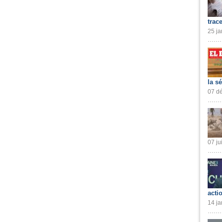
trac
25 ja
la s
07 dé
07 ju
acti
14 ja