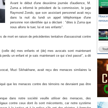
Avant le début d'une deuxième journée d'audience, M.
Zuma a informé le président de la commission, le juge
Raymond Zondo, que son assistant personnel avait reçu
Houcin
dans la nuit du lundi un appel téléphonique d'une
renouv
personne non identifiée qui a déclaré : "dites à Zuma que
nous allons le tuer, lui et ses enfants".
 de mort en raison de précédentes tentative d'assassinat contre
Tout
, (celle de) mes enfants et (de) mes avocats sont maintenant
à perdu un enfant et je sais maintenant ce qui s'est passé", a dit
 avocat, Muzi Sikhakhane, avait reçu des menaces similaires la
iqué que les menaces contre des témoins ne devraient pas être
onque dans notre société veuille utiliser des menaces, des
llégaux contre ceux dont ils sont mécontents, car notre système
sser à la justice et à la police s'ils ont des plaintes à formuler