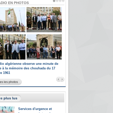
ADIO EN PHOTOS
dio algérienne observe une minute de
Les champions paralympiques 
ce à la mémoire des chouhada du 17
Radio Algérienne et recrutés 
re 1961
sportifs
es les photos
s plus lus
Services d'urgence et