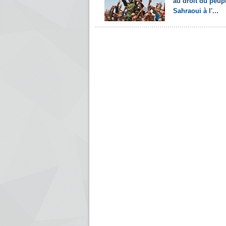
au droit du peup
Sahraoui à l'...