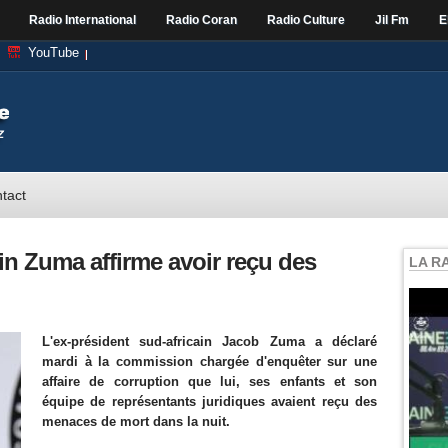
Radio International
Radio Coran
Radio Culture
Jil Fm
E
YouTube
tact
ain Zuma affirme avoir reçu des
LA R
L'ex-président sud-africain Jacob Zuma a déclaré
mardi à la commission chargée d'enquêter sur une
affaire de corruption que lui, ses enfants et son
équipe de représentants juridiques avaient reçu des
menaces de mort dans la nuit.