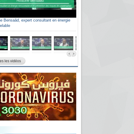
e Bensaâd, expert consultant en énergie
elable
es les vidéos