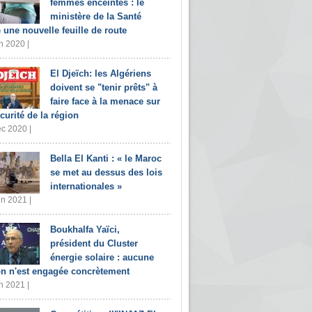
femmes enceintes : le
ministère de la Santé
e une nouvelle feuille de route
n 2020 |
El Djeïch: les Algériens
doivent se "tenir prêts" à
faire face à la menace sur
écurité de la région
c 2020 |
Bella El Kanti : « le Maroc
se met au dessus des lois
internationales »
in 2021 |
Boukhalfa Yaïci,
président du Cluster
énergie solaire : aucune
on n'est engagée concrètement
n 2021 |