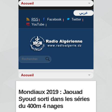
عربي
RSS
Facebook
Twitter
YouTube
Formulaire de recherche
Rechercher
Mondiaux 2019 : Jaouad
Syoud sorti dans les séries
du 400m 4 nages