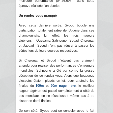
meilleure performance (04:26.69) dans cette
épreuve réalisée l’an dernier.
Un rendez-vous manqué
Avec cette dernière sortie, Syoud boucle une
participation totalement ratée de l’Algérie dans ces
championnats. En effet, les trois nageurs
algériens : Oussama Sahnoune, Souad Cherouati
et Jaouad Syoud n’ont pas réussi à passer les
séries lors de leurs courses respectives.
Si Cherouati et Syoud n’étaient pas vraiment
attendu pour réaliser des performances d’envergure
mondiales, Sahnoune a été par contre la grosse
déception de ce rendez-vous. Alors que beaucoup
d’espoirs étaient placés en lui, pour atteindre les
finales du
100m
et
50m nage libre
, le meilleur
nageur algérien est passé complètement à côté de
ces mondiaux en ne réussissant même pas à se
hisser en demi-finales.
De son côté, Syoud peut se consoler avec le fait