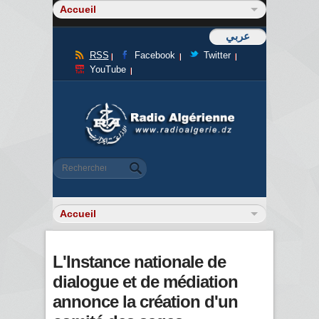
عربي
RSS
Facebook
Twitter
YouTube
Formulaire de recherche
Rechercher
L'Instance nationale de
dialogue et de médiation
annonce la création d'un