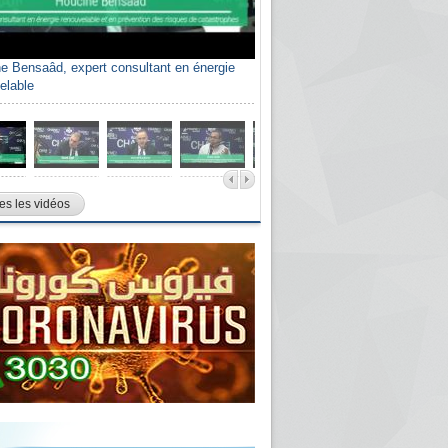
e Bensaâd, expert consultant en énergie
elable
es les vidéos