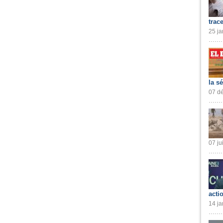
trac
25 ja
la s
07 dé
07 ju
acti
14 ja