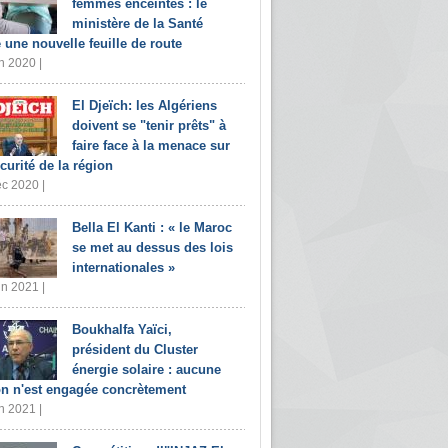
femmes enceintes : le
ministère de la Santé
e une nouvelle feuille de route
n 2020 |
El Djeïch: les Algériens
doivent se "tenir prêts" à
faire face à la menace sur
écurité de la région
c 2020 |
Bella El Kanti : « le Maroc
se met au dessus des lois
internationales »
in 2021 |
Boukhalfa Yaïci,
président du Cluster
énergie solaire : aucune
on n'est engagée concrètement
n 2021 |