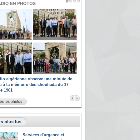
ADIO EN PHOTOS
dio algérienne observe une minute de
Les champions paralympiques 
ce à la mémoire des chouhada du 17
Radio Algérienne et recrutés 
re 1961
sportifs
es les photos
s plus lus
Services d'urgence et