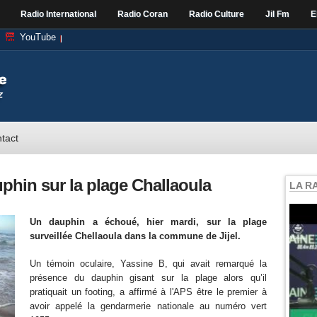
Radio International
Radio Coran
Radio Culture
Jil Fm
E
YouTube
tact
uphin sur la plage Challaoula
LA R
Un dauphin a échoué, hier mardi, sur la plage
surveillée Chellaoula dans la commune de Jijel.
Un témoin oculaire, Yassine B, qui avait remarqué la
présence du dauphin gisant sur la plage alors qu’il
pratiquait un footing, a affirmé à l'APS être le premier à
avoir appelé la gendarmerie nationale au numéro vert