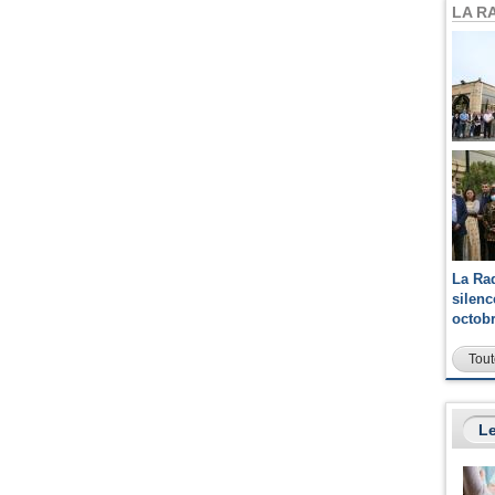
LA R
La Ra
silen
octob
Tout
Le