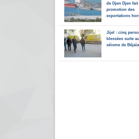
de Djen Djen fait
promotion des
exportations hors
Jijel : cinq pers
blessées suite a
séisme de Béjaïa