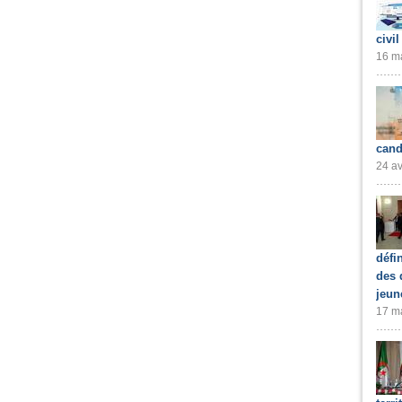
civil
16 ma
cand
24 av
défi
des 
jeun
17 ma