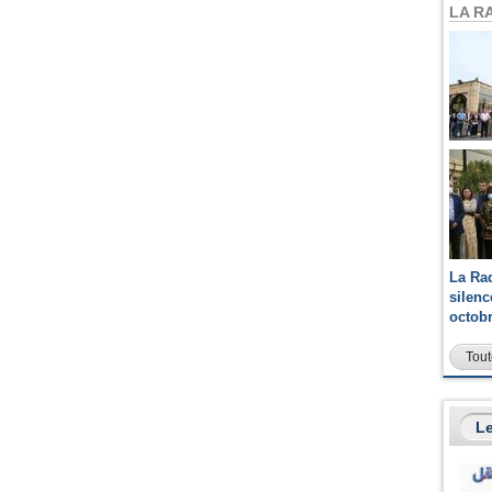
LA R
La Ra
silen
octob
Tout
Le