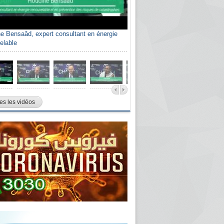
e Bensaâd, expert consultant en énergie
elable
es les vidéos