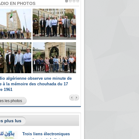
ADIO EN PHOTOS
dio algérienne observe une minute de
Les champions paralympiques 
ce à la mémoire des chouhada du 17
Radio Algérienne et recrutés 
re 1961
sportifs
es les photos
s plus lus
Trois liens électroniques