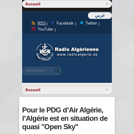
عربي
RSS
Facebook
Twitter
YouTube
Formulaire de recherche
Rechercher
Pour le PDG d’Air Algérie,
l’Algérie est en situation de
quasi "Open Sky"