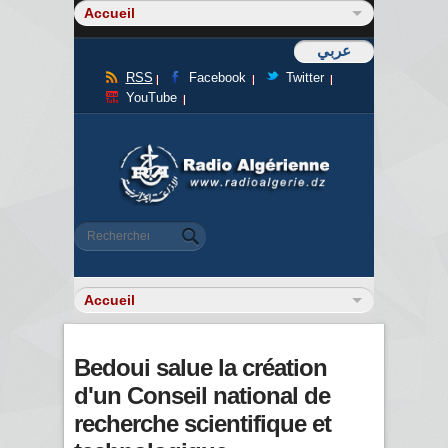
عربي
RSS
Facebook
Twitter
YouTube
Formulaire de recherche
Rechercher
Bedoui salue la création
d'un Conseil national de
recherche scientifique et