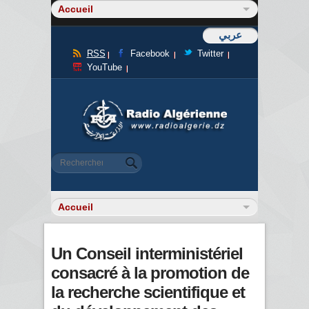
عربي
RSS
Facebook
Twitter
YouTube
Formulaire de recherche
Rechercher
Un Conseil interministériel
consacré à la promotion de
la recherche scientifique et