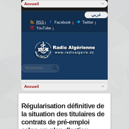
عربي
RSS
Facebook
Twitter
YouTube
Formulaire de recherche
Rechercher
Régularisation définitive de
la situation des titulaires de
contrats de pré-emploi