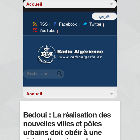
عربي
RSS
Facebook
Twitter
YouTube
Formulaire de recherche
Rechercher
Bedoui : La réalisation des
nouvelles villes et pôles
urbains doit obéir à une