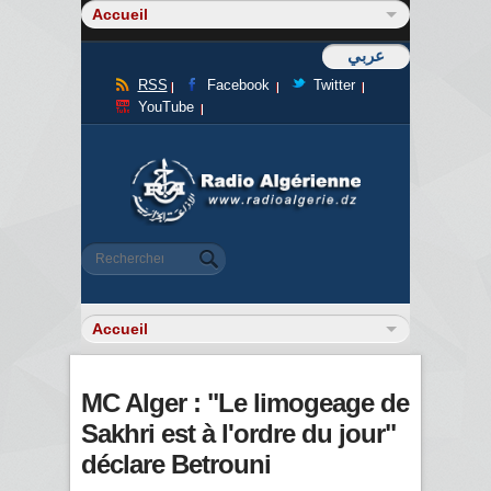
عربي
RSS
Facebook
Twitter
YouTube
Formulaire de recherche
Rechercher
MC Alger : "Le limogeage de
Sakhri est à l'ordre du jour"
déclare Betrouni