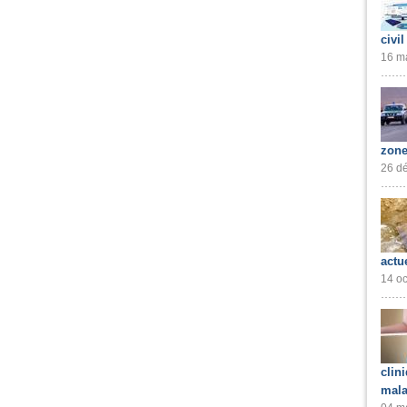
civil
16 ma
zone
26 dé
actu
14 oc
clin
mala