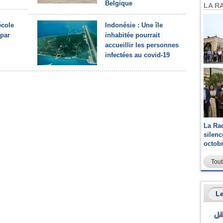
Belgique
LA R
école
Indonésie : Une île
 par
inhabitée pourrait
accueillir les personnes
infectées au covid-19
La Ra
silen
octob
Tout
Le