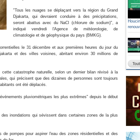
"Tous les nuages se déplaçant vers la région du Grand
Djakarta, qui devraient conduire à des précipitations,
Houcin
seront abattus avec du NaCl (chlorure de sodium)", a
renouv
indiqué vendredi l'Agence de météorologie, de
climatologie et de géophysique du pays (BMKG).
 torrentielles le 31 décembre et aux premières heures du jour du
arta et des villes voisines, abritant environ 30 millions de
Tout
cette catastrophe naturelle, selon un dernier bilan révisé à la
ales, qui précisent que des dizaines de personnes sont toujours
habitants ont été déplacés.
 événements pluviométriques les plus extrêmes" depuis le début
 des inondations qui sévissent dans certaines zones de la plus
nes de pompes pour aspirer l'eau des zones résidentielles et des
 de fer.