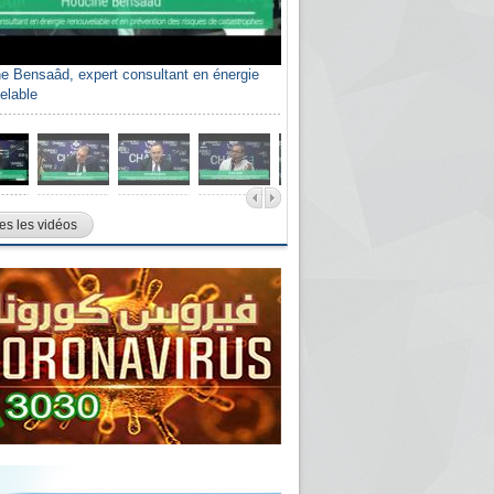
e Bensaâd, expert consultant en énergie
elable
es les vidéos