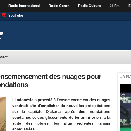
Radio International
Radio Coran
Radio Culture
Jil Fm
E
YouTube
tact
l'ensemencement des nuages pour
LA R
nondations
L'Indonésie a procédé à l'ensemencement des nuages
vendredi afin d'empêcher de nouvelles précipitations
sur la capitale Djakarta, après des inondations
soudaines et des glissements de terrain mortels à la
suite des pluies les plus violentes jamais
enregistrées.