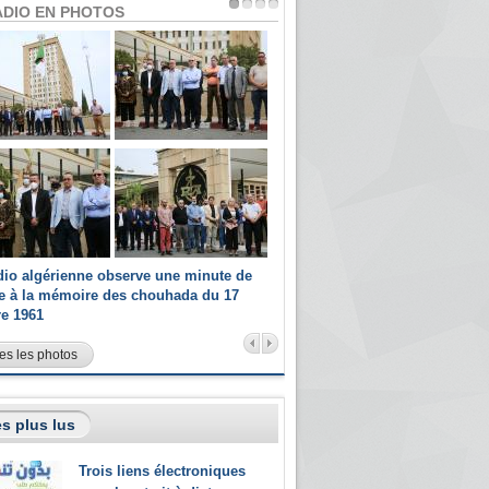
ADIO EN PHOTOS
dio algérienne observe une minute de
Les champions paralympiques 
ce à la mémoire des chouhada du 17
Radio Algérienne et recrutés 
re 1961
sportifs
es les photos
s plus lus
Trois liens électroniques