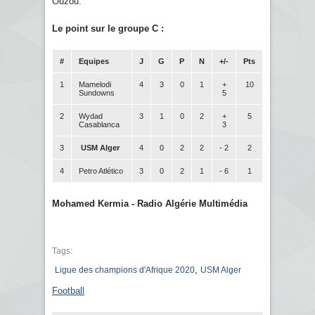
Ouzou.
Le point sur le groupe C :
#
Equipes
J
G
P
N
+/-
Pts
1
Mamelodi
4
3
0
1
+
10
Sundowns
5
2
Wydad
3
1
0
2
+
5
Casablanca
3
3
USM Alger
4
0
2
2
- 2
2
4
Petro Atlético
3
0
2
1
- 6
1
Mohamed Kermia - Radio Algérie Multimédia
Tags:
,
Ligue des champions d'Afrique 2020
USM Alger
Football