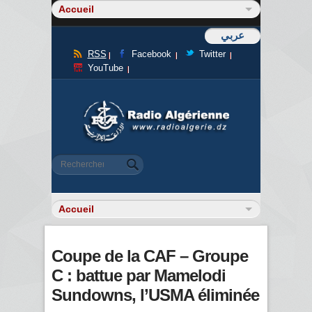
عربي
RSS
Facebook
Twitter
YouTube
Formulaire de recherche
Rechercher
Coupe de la CAF – Groupe
C : battue par Mamelodi
Sundowns, l’USMA éliminée