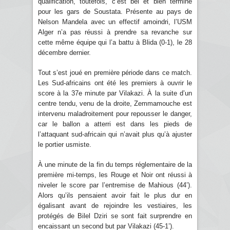
qualification, toutefois, c’est bel et bien terminé
pour les gars de Soustata. Présente au pays de
Nelson Mandela avec un effectif amoindri, l’USM
Alger n’a pas réussi à prendre sa revanche sur
cette même équipe qui l’a battu à Blida (0-1), le 28
décembre dernier.
Tout s’est joué en première période dans ce match.
Les Sud-africains ont été les premiers à ouvrir le
score à la 37e minute par Vilakazi. À la suite d’un
centre tendu, venu de la droite, Zemmamouche est
intervenu maladroitement pour repousser le danger,
car le ballon a atterri est dans les pieds de
l’attaquant sud-africain qui n’avait plus qu’à ajuster
le portier usmiste.
À une minute de la fin du temps réglementaire de la
première mi-temps, les Rouge et Noir ont réussi à
niveler le score par l’entremise de Mahious (44’).
Alors qu’ils pensaient avoir fait le plus dur en
égalisant avant de rejoindre les vestiaires, les
protégés de Bilel Dziri se sont fait surprendre en
encaissant un second but par Vilakazi (45-1’).