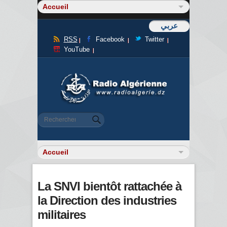
عربي
RSS
Facebook
Twitter
YouTube
Formulaire de recherche
Rechercher
La SNVI bientôt rattachée à
la Direction des industries
militaires