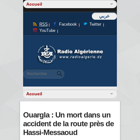
عربي
RSS
Facebook
Twitter
YouTube
Formulaire de recherche
Rechercher
Ouargla : Un mort dans un
accident de la route près de
Hassi-Messaoud