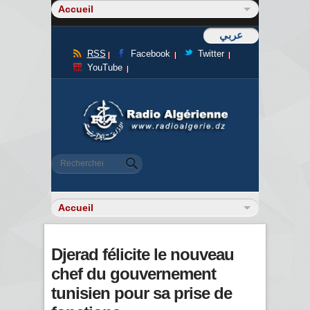
عربي
RSS
Facebook
Twitter
YouTube
Formulaire de recherche
Rechercher
Djerad félicite le nouveau
chef du gouvernement
tunisien pour sa prise de