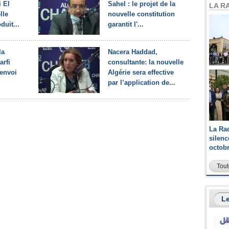
i El
Sahel : le projet de la
LA R
lle
nouvelle constitution
duit...
garantit l'...
la
Nacera Haddad,
arfi
consultante: la nouvelle
'envoi
Algérie sera effective
par l’application de...
La Ra
silen
octob
Tout
Le