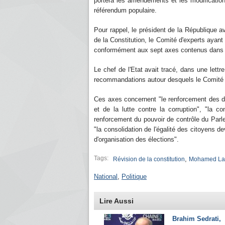
portera les amendements et les modificatio
référendum populaire.
Pour rappel, le président de la République av
de la Constitution, le Comité d'experts ayant é
conformément aux sept axes contenus dans la
Le chef de l'Etat avait tracé, dans une lett
recommandations autour desquels le Comité d
Ces axes concernent "le renforcement des droi
et de la lutte contre la corruption", "la co
renforcement du pouvoir de contrôle du Parlem
"la consolidation de l'égalité des citoyens d
d'organisation des élections".
Tags:
,
Révision de la constitution
Mohamed La
National
,
Politique
Lire Aussi
Brahim Sedrati,