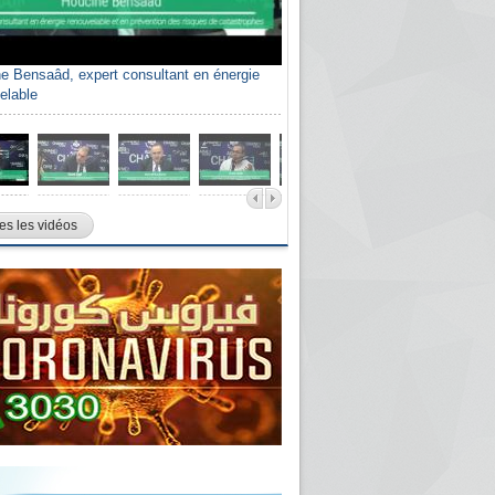
e Bensaâd, expert consultant en énergie
elable
es les vidéos