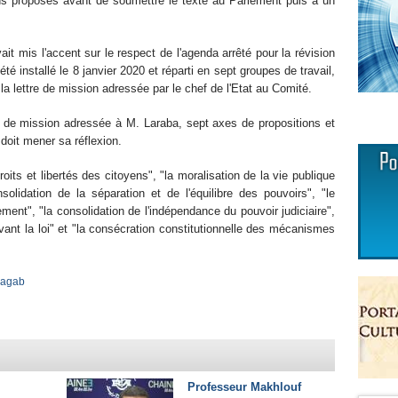
ns proposés avant de soumettre le texte au Parlement puis à un
ait mis l'accent sur le respect de l'agenda arrêté pour la révision
té installé le 8 janvier 2020 et réparti en sept groupes de travail,
 lettre de mission adressée par le chef de l'Etat au Comité.
re de mission adressée à M. Laraba, sept axes de propositions et
oit mener sa réflexion.
ts et libertés des citoyens", "la moralisation de la vie publique
nsolidation de la séparation et de l'équilibre des pouvoirs", "le
ent", "la consolidation de l'indépendance du pouvoir judiciaire",
evant la loi" et "la consécration constitutionnelle des mécanismes
agab
Professeur Makhlouf