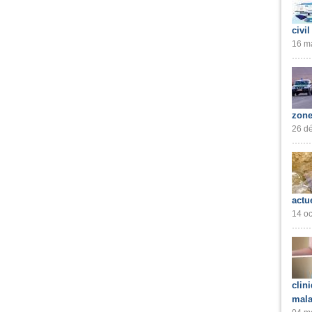
civil
16 ma
zone
26 dé
actu
14 oc
clin
mala