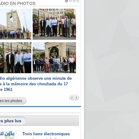
ADIO EN PHOTOS
dio algérienne observe une minute de
Les champions paralympiques 
ce à la mémoire des chouhada du 17
Radio Algérienne et recrutés 
re 1961
sportifs
es les photos
s plus lus
Trois liens électroniques