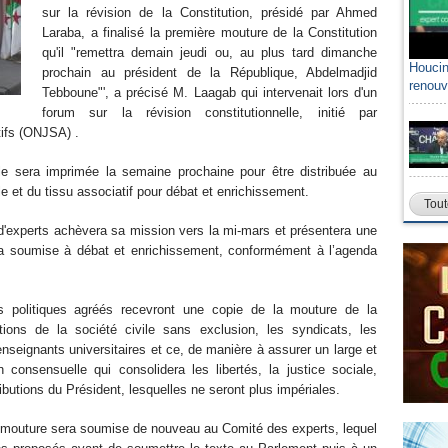
sur la révision de la Constitution, présidé par Ahmed
Laraba, a finalisé la première mouture de la Constitution
qu'il "remettra demain jeudi ou, au plus tard dimanche
Houcin
prochain au président de la République, Abdelmadjid
renouv
Tebboune"', a précisé M. Laagab qui intervenait lors d'un
forum sur la révision constitutionnelle, initié par
tifs (ONJSA) .
e sera imprimée la semaine prochaine pour être distribuée au
ile et du tissu associatif pour débat et enrichissement.
Tout
d'experts achèvera sa mission vers la mi-mars et présentera une
ra soumise à débat et enrichissement, conformément à l’agenda
is politiques agréés recevront une copie de la mouture de la
tions de la société civile sans exclusion, les syndicats, les
 enseignants universitaires et ce, de manière à assurer un large et
 consensuelle qui consolidera les libertés, la justice sociale,
tributions du Président, lesquelles ne seront plus impériales.
la mouture sera soumise de nouveau au Comité des experts, lequel