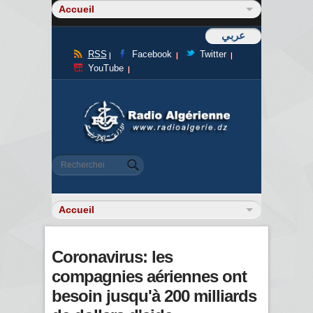
عربي
RSS
Facebook
Twitter
YouTube
Formulaire de recherche
Rechercher
Coronavirus: les
compagnies aériennes ont
besoin jusqu'à 200 milliards