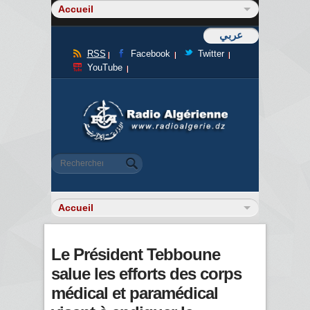
عربي
RSS
Facebook
Twitter
YouTube
Formulaire de recherche
Rechercher
Le Président Tebboune
salue les efforts des corps
médical et paramédical