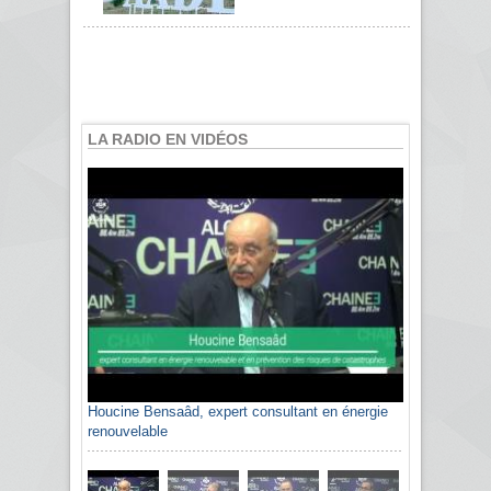
LA RADIO EN VIDÉOS
Houcine Bensaâd, expert consultant en énergie
Sami Agli, président de la Confédération
renouvelable
algérienne du patronat citoyen CAPC