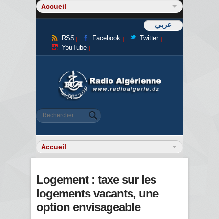
عربي
RSS
Facebook
Twitter
YouTube
Formulaire de recherche
Rechercher
Logement : taxe sur les
logements vacants, une
option envisageable