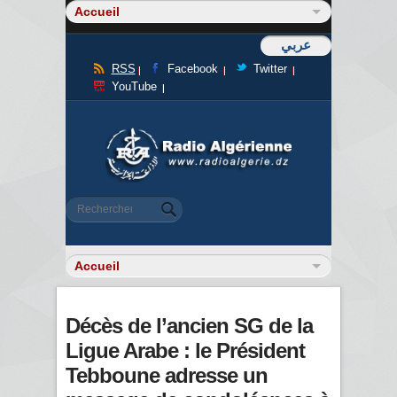
عربي
RSS
Facebook
Twitter
YouTube
Formulaire de recherche
Rechercher
Décès de l’ancien SG de la
Ligue Arabe : le Président
Tebboune adresse un