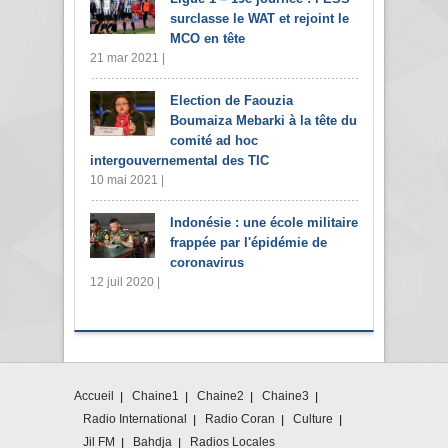
surclasse le WAT et rejoint le
MCO en tête
21 mar 2021 |
Election de Faouzia
Boumaiza Mebarki à la tête du
comité ad hoc
intergouvernemental des TIC
10 mai 2021 |
Indonésie : une école militaire
frappée par l'épidémie de
coronavirus
12 juil 2020 |
Accueil
Chaine1
Chaine2
Chaine3
Radio International
Radio Coran
Culture
Jil FM
Bahdja
Radios Locales