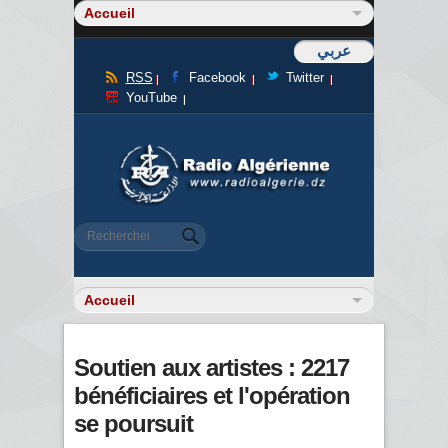
عربي
RSS
Facebook
Twitter
YouTube
Formulaire de recherche
Rechercher
Soutien aux artistes : 2217
bénéficiaires et l'opération
se poursuit