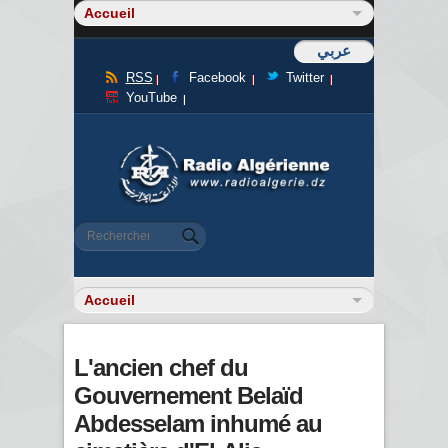
عربي
RSS
Facebook
Twitter
YouTube
Formulaire de recherche
Rechercher
L'ancien chef du
Gouvernement Belaïd
Abdesselam inhumé au