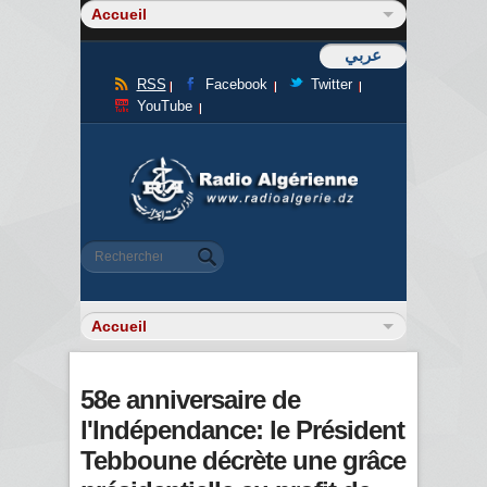
عربي
RSS
Facebook
Twitter
YouTube
Formulaire de recherche
Rechercher
58e anniversaire de
l'Indépendance: le Président
Tebboune décrète une grâce