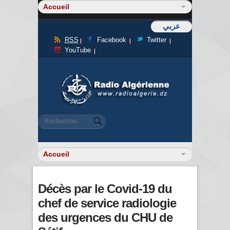
عربي
RSS
Facebook
Twitter
YouTube
Formulaire de recherche
Rechercher
Décès par le Covid-19 du
chef de service radiologie
des urgences du CHU de