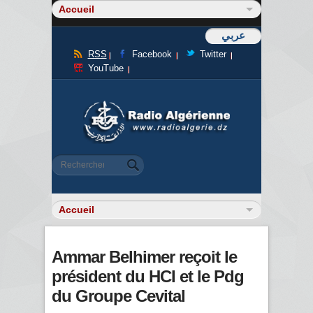
عربي
RSS
Facebook
Twitter
YouTube
Formulaire de recherche
Rechercher
Ammar Belhimer reçoit le
président du HCI et le Pdg
du Groupe Cevital