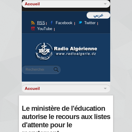
عربي
RSS
Facebook
Twitter
YouTube
Formulaire de recherche
Rechercher
Le ministère de l'éducation
autorise le recours aux listes
d'attente pour le