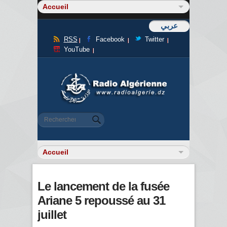
عربي
RSS
Facebook
Twitter
YouTube
Formulaire de recherche
Rechercher
Le lancement de la fusée
Ariane 5 repoussé au 31
juillet