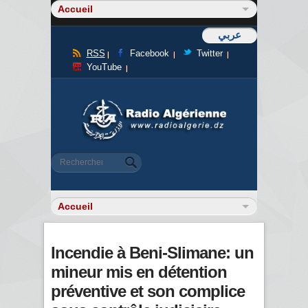
عربي
RSS
Facebook
Twitter
YouTube
Formulaire de recherche
Rechercher
Incendie à Beni-Slimane: un
mineur mis en détention
préventive et son complice