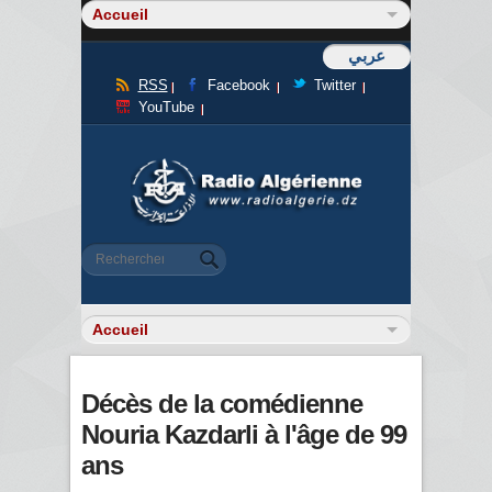
عربي
RSS
Facebook
Twitter
YouTube
Formulaire de recherche
Rechercher
Décès de la comédienne
Nouria Kazdarli à l'âge de 99
ans