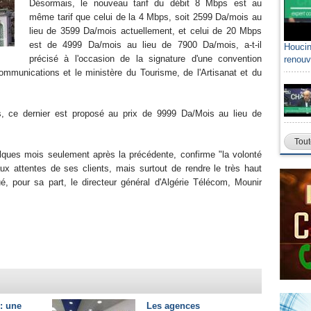
Désormais, le nouveau tarif du débit 8 Mbps est au
même tarif que celui de la 4 Mbps, soit 2599 Da/mois au
lieu de 3599 Da/mois actuellement, et celui de 20 Mbps
est de 4999 Da/mois au lieu de 7900 Da/mois, a-t-il
Houcin
précisé à l'occasion de la signature d'une convention
renouv
ommunications et le ministère du Tourisme, de l'Artisanat et du
, ce dernier est proposé au prix de 9999 Da/Mois au lieu de
Tout
quelques mois seulement après la précédente, confirme "la volonté
x attentes de ses clients, mais surtout de rendre le très haut
é, pour sa part, le directeur général d'Algérie Télécom, Mounir
: une
Les agences