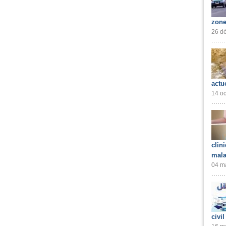
zone
26 dé
actu
14 oc
clin
mala
04 ma
civil