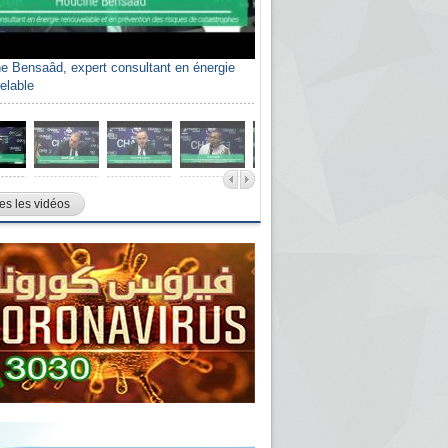
e Bensaâd, expert consultant en énergie
elable
es les vidéos