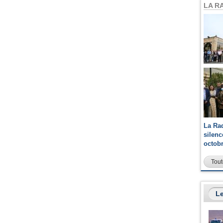
LA R
La Ra
silen
octob
Tout
Le