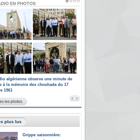
ADIO EN PHOTOS
dio algérienne observe une minute de
Les champions paralympiques 
ce à la mémoire des chouhada du 17
Radio Algérienne et recrutés 
re 1961
sportifs
es les photos
s plus lus
Grippe saisonnière: