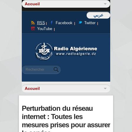
عربي
RSS
Facebook
Twitter
YouTube
Formulaire de recherche
Rechercher
Perturbation du réseau
internet : Toutes les
mesures prises pour assurer