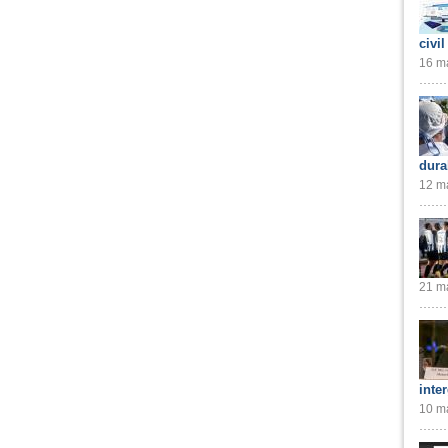
civil
16 ma
dura
12 ma
21 ma
inte
10 ma