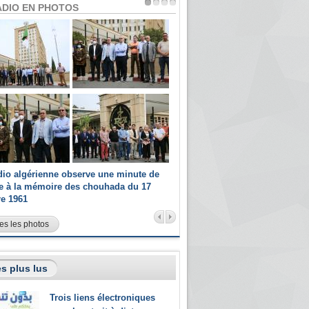
ADIO EN PHOTOS
dio algérienne observe une minute de
Les champions paralympiques 
ce à la mémoire des chouhada du 17
Radio Algérienne et recrutés 
re 1961
sportifs
es les photos
s plus lus
Trois liens électroniques