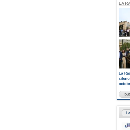
LA R
La Ra
silen
octob
Tout
Le