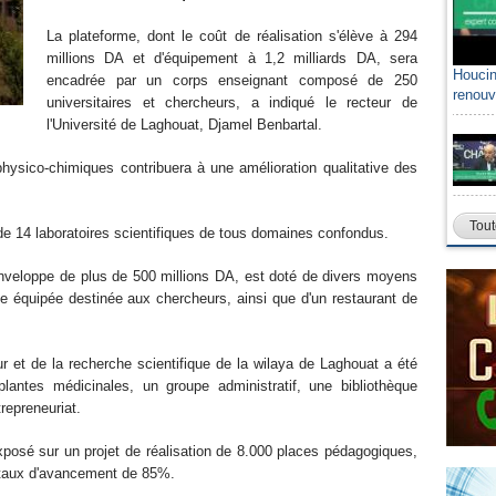
La plateforme, dont le coût de réalisation s'élève à 294
millions DA et d'équipement à 1,2 milliards DA, sera
Houcin
encadrée par un corps enseignant composé de 250
renouv
universitaires et chercheurs, a indiqué le recteur de
l'Université de Laghouat, Djamel Benbartal.
hysico-chimiques contribuera à une amélioration qualitative des
Tout
de 14 laboratoires scientifiques de tous domaines confondus.
 enveloppe de plus de 500 millions DA, est doté de divers moyens
ce équipée destinée aux chercheurs, ainsi que d'un restaurant de
r et de la recherche scientifique de la wilaya de Laghouat a été
lantes médicinales, un groupe administratif, une bibliothèque
repreneuriat.
xposé sur un projet de réalisation de 8.000 places pédagogiques,
un taux d'avancement de 85%.