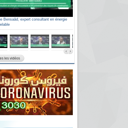
e Bensaâd, expert consultant en énergie
elable
es les vidéos