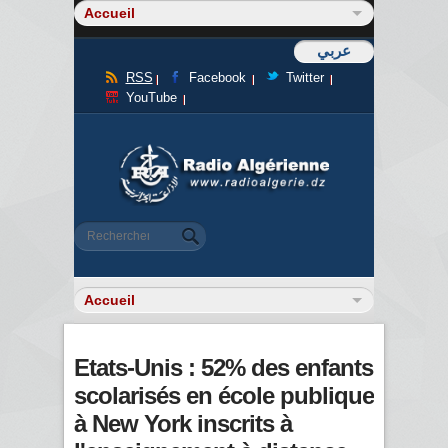
عربي
RSS
Facebook
Twitter
YouTube
Formulaire de recherche
Rechercher
Etats-Unis : 52% des enfants
scolarisés en école publique
à New York inscrits à