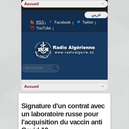
عربي
RSS
Facebook
Twitter
YouTube
Formulaire de recherche
Rechercher
Signature d'un contrat avec
un laboratoire russe pour
l'acquisition du vaccin anti