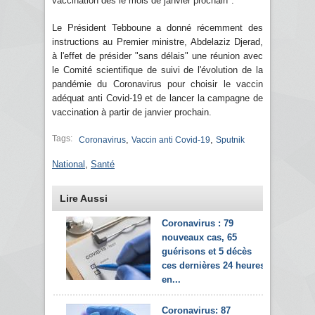
vaccination dès le mois de janvier prochain".
Le Président Tebboune a donné récemment des
instructions au Premier ministre, Abdelaziz Djerad,
à l'effet de présider "sans délais" une réunion avec
le Comité scientifique de suivi de l'évolution de la
pandémie du Coronavirus pour choisir le vaccin
adéquat anti Covid-19 et de lancer la campagne de
vaccination à partir de janvier prochain.
Tags:
,
,
Coronavirus
Vaccin anti Covid-19
Sputnik
National
,
Santé
Lire Aussi
Coronavirus : 79
nouveaux cas, 65
guérisons et 5 décès
ces dernières 24 heures
en...
Coronavirus: 87