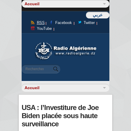
عربي
RSS
Facebook
Twitter
YouTube
Formulaire de recherche
Rechercher
USA : l’Investiture de Joe
Biden placée sous haute
surveillance