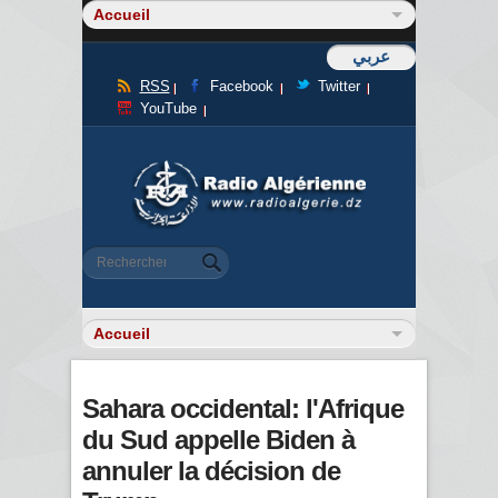
عربي
RSS
Facebook
Twitter
YouTube
Formulaire de recherche
Rechercher
Sahara occidental: l'Afrique
du Sud appelle Biden à
annuler la décision de