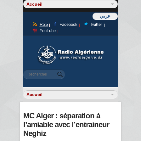
عربي
RSS
Facebook
Twitter
YouTube
Formulaire de recherche
Rechercher
MC Alger : séparation à
l’amiable avec l’entraineur
Neghiz