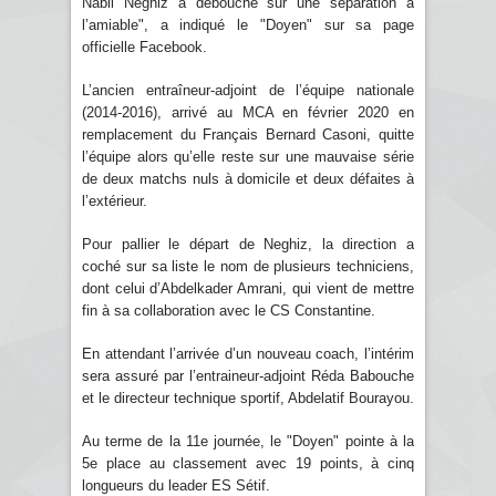
Nabil Neghiz a débouché sur une séparation à
l’amiable", a indiqué le "Doyen" sur sa page
officielle Facebook.
L’ancien entraîneur-adjoint de l’équipe nationale
(2014-2016), arrivé au MCA en février 2020 en
remplacement du Français Bernard Casoni, quitte
l’équipe alors qu’elle reste sur une mauvaise série
de deux matchs nuls à domicile et deux défaites à
l’extérieur.
Pour pallier le départ de Neghiz, la direction a
coché sur sa liste le nom de plusieurs techniciens,
dont celui d’Abdelkader Amrani, qui vient de mettre
fin à sa collaboration avec le CS Constantine.
En attendant l’arrivée d’un nouveau coach, l’intérim
sera assuré par l’entraineur-adjoint Réda Babouche
et le directeur technique sportif, Abdelatif Bourayou.
Au terme de la 11e journée, le "Doyen" pointe à la
5e place au classement avec 19 points, à cinq
longueurs du leader ES Sétif.