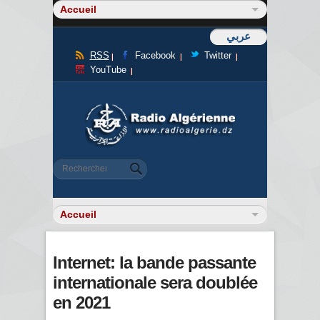
عربي
RSS
Facebook
Twitter
YouTube
Formulaire de recherche
Rechercher
Internet: la bande passante
internationale sera doublée
en 2021