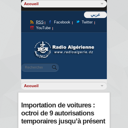
عربي
RSS
Facebook
Twitter
YouTube
Formulaire de recherche
Rechercher
Importation de voitures :
octroi de 9 autorisations
temporaires jusqu’à présent