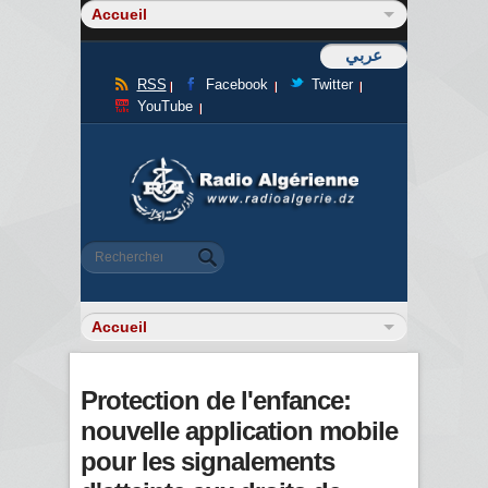
عربي
RSS
Facebook
Twitter
YouTube
Formulaire de recherche
Rechercher
Protection de l'enfance:
nouvelle application mobile
pour les signalements